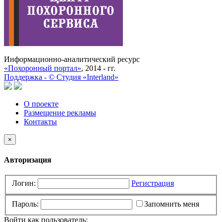
Информационно-аналитический ресурс
«Похоронный портал»
, 2014 - гг.
Поддержка -
©
Cтудия «Interland»
О проекте
Размещение рекламы
Контакты
×
Авторизация
Логин:
Регистрация
Пароль:
Запомнить меня
Войти как пользователь: