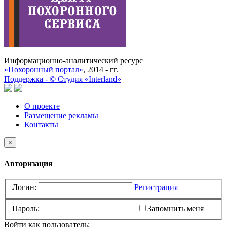
Информационно-аналитический ресурс
«Похоронный портал»
, 2014 - гг.
Поддержка -
©
Cтудия «Interland»
О проекте
Размещение рекламы
Контакты
×
Авторизация
Логин:
Регистрация
Пароль:
Запомнить меня
Войти как пользователь: