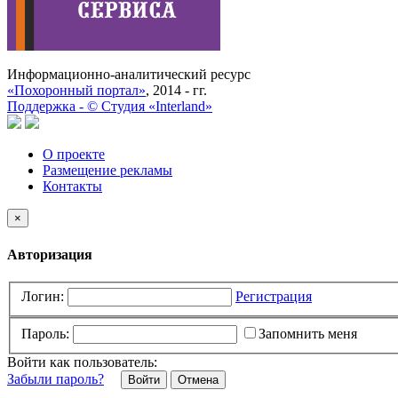
Информационно-аналитический ресурс
«Похоронный портал»
, 2014 - гг.
Поддержка -
©
Cтудия «Interland»
О проекте
Размещение рекламы
Контакты
×
Авторизация
Логин:
Регистрация
Пароль:
Запомнить меня
Войти как пользователь:
Забыли пароль?
Отмена