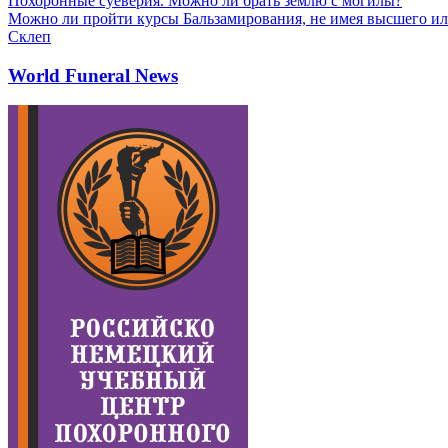
Похоронные суеверия. Можно ли брать землю с могилы?
Можно ли пройти курсы Бальзамирования, не имея высшего ил
Склеп
World Funeral News