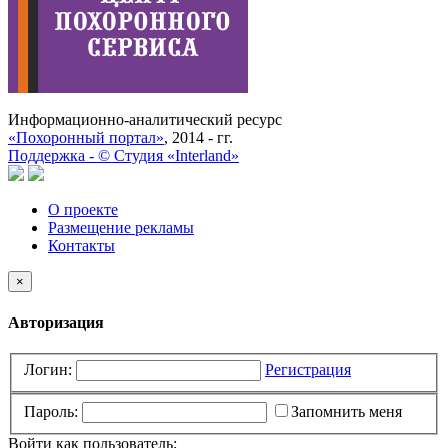
Информационно-аналитический ресурс
«Похоронный портал»
, 2014 - гг.
Поддержка -
©
Cтудия «Interland»
О проекте
Размещение рекламы
Контакты
×
Авторизация
Логин:
Регистрация
Пароль:
Запомнить меня
Войти как пользователь: