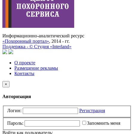
Информационно-аналитический ресурс
«Похоронный портал»
, 2014 - гг.
Поддержка -
©
Cтудия «Interland»
О проекте
Размещение рекламы
Контакты
×
Авторизация
Логин:
Регистрация
Пароль:
Запомнить меня
Войти как пользователь: