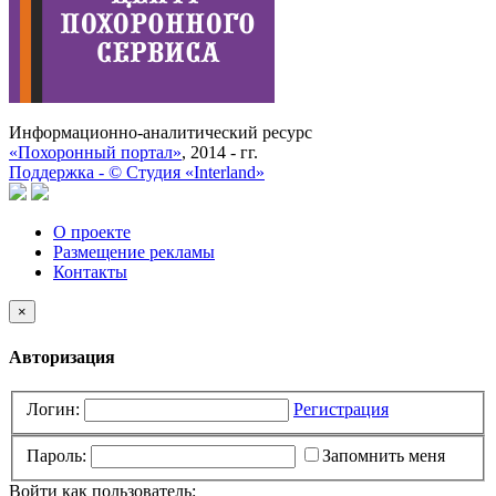
Информационно-аналитический ресурс
«Похоронный портал»
, 2014 - гг.
Поддержка -
©
Cтудия «Interland»
О проекте
Размещение рекламы
Контакты
×
Авторизация
Логин:
Регистрация
Пароль:
Запомнить меня
Войти как пользователь: