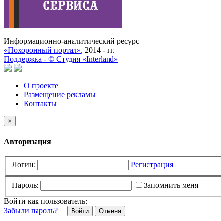
Информационно-аналитический ресурс
«Похоронный портал»
, 2014 - гг.
Поддержка -
©
Cтудия «Interland»
О проекте
Размещение рекламы
Контакты
×
Авторизация
Логин:
Регистрация
Пароль:
Запомнить меня
Войти как пользователь:
Забыли пароль?
Отмена