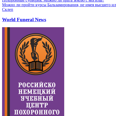
Похоронные суеверия. Можно ли брать землю с могилы?
Можно ли пройти курсы Бальзамирования, не имея высшего ил
Склеп
World Funeral News