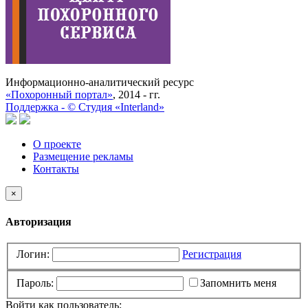
Информационно-аналитический ресурс
«Похоронный портал»
, 2014 - гг.
Поддержка -
©
Cтудия «Interland»
О проекте
Размещение рекламы
Контакты
×
Авторизация
Логин:
Регистрация
Пароль:
Запомнить меня
Войти как пользователь: