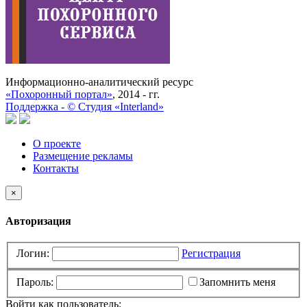
Информационно-аналитический ресурс
«Похоронный портал»
, 2014 - гг.
Поддержка -
©
Cтудия «Interland»
О проекте
Размещение рекламы
Контакты
×
Авторизация
Логин:
Регистрация
Пароль:
Запомнить меня
Войти как пользователь: