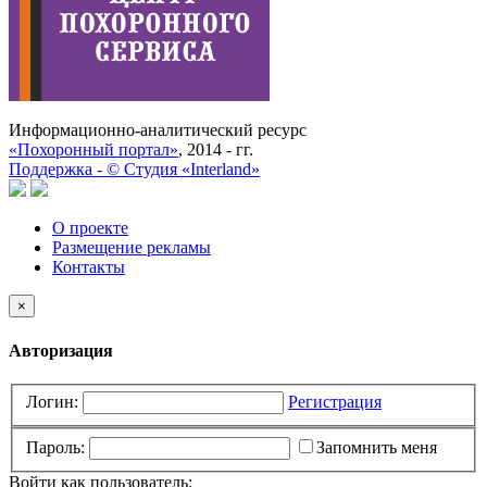
Информационно-аналитический ресурс
«Похоронный портал»
, 2014 - гг.
Поддержка -
©
Cтудия «Interland»
О проекте
Размещение рекламы
Контакты
×
Авторизация
Логин:
Регистрация
Пароль:
Запомнить меня
Войти как пользователь: