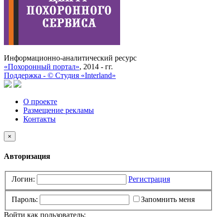
Информационно-аналитический ресурс
«Похоронный портал»
, 2014 - гг.
Поддержка -
©
Cтудия «Interland»
О проекте
Размещение рекламы
Контакты
×
Авторизация
Логин:
Регистрация
Пароль:
Запомнить меня
Войти как пользователь: