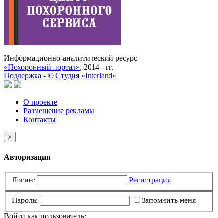
Информационно-аналитический ресурс
«Похоронный портал»
, 2014 - гг.
Поддержка -
©
Cтудия «Interland»
О проекте
Размещение рекламы
Контакты
×
Авторизация
Логин:
Регистрация
Пароль:
Запомнить меня
Войти как пользователь: