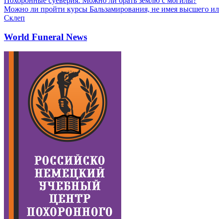
Похоронные суеверия. Можно ли брать землю с могилы?
Можно ли пройти курсы Бальзамирования, не имея высшего ил
Склеп
World Funeral News