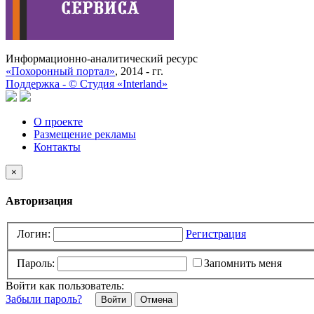
Информационно-аналитический ресурс
«Похоронный портал»
, 2014 - гг.
Поддержка -
©
Cтудия «Interland»
О проекте
Размещение рекламы
Контакты
×
Авторизация
Логин:
Регистрация
Пароль:
Запомнить меня
Войти как пользователь:
Забыли пароль?
Отмена