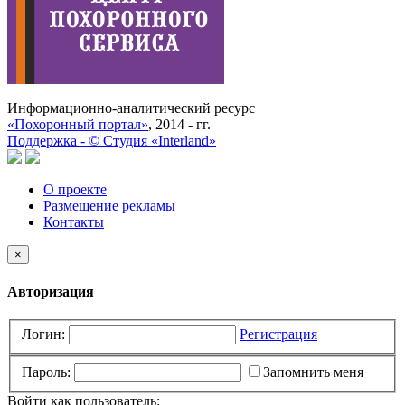
Информационно-аналитический ресурс
«Похоронный портал»
, 2014 - гг.
Поддержка -
©
Cтудия «Interland»
О проекте
Размещение рекламы
Контакты
×
Авторизация
Логин:
Регистрация
Пароль:
Запомнить меня
Войти как пользователь: