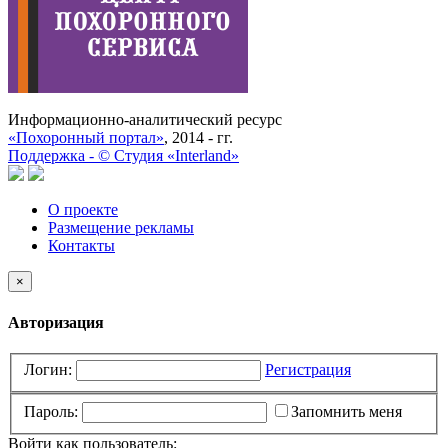
Информационно-аналитический ресурс
«Похоронный портал»
, 2014 - гг.
Поддержка -
©
Cтудия «Interland»
О проекте
Размещение рекламы
Контакты
×
Авторизация
Логин:
Регистрация
Пароль:
Запомнить меня
Войти как пользователь: