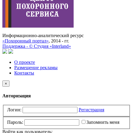
Информационно-аналитический ресурс
«Похоронный портал»
, 2014 - гг.
Поддержка -
©
Cтудия «Interland»
О проекте
Размещение рекламы
Контакты
×
Авторизация
Логин:
Регистрация
Пароль:
Запомнить меня
Войти как пользователь: