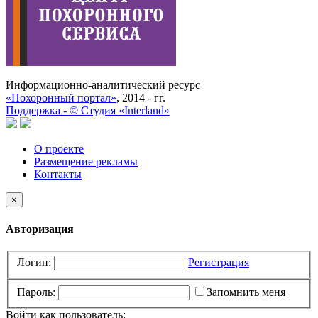
Информационно-аналитический ресурс
«Похоронный портал»
, 2014 - гг.
Поддержка -
©
Cтудия «Interland»
О проекте
Размещение рекламы
Контакты
×
Авторизация
Логин:
Регистрация
Пароль:
Запомнить меня
Войти как пользователь: