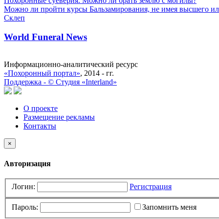
Похоронные суеверия. Можно ли брать землю с могилы?
Можно ли пройти курсы Бальзамирования, не имея высшего ил
Склеп
World Funeral News
Информационно-аналитический ресурс
«Похоронный портал»
, 2014 - гг.
Поддержка -
©
Cтудия «Interland»
О проекте
Размещение рекламы
Контакты
×
Авторизация
Логин:
Регистрация
Пароль:
Запомнить меня