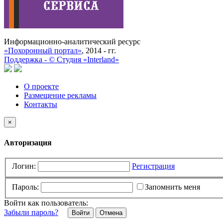
Информационно-аналитический ресурс
«Похоронный портал»
, 2014 - гг.
Поддержка -
©
Cтудия «Interland»
О проекте
Размещение рекламы
Контакты
×
Авторизация
Логин:
Регистрация
Пароль:
Запомнить меня
Войти как пользователь:
Забыли пароль?
Отмена