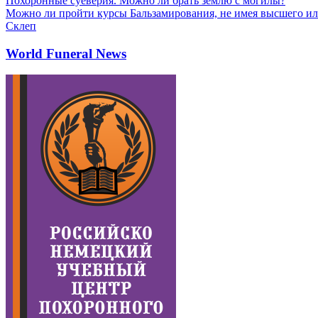
Похоронные суеверия. Можно ли брать землю с могилы?
Можно ли пройти курсы Бальзамирования, не имея высшего ил
Склеп
World Funeral News