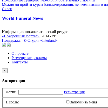
Похоронные суеверия. Можно ли брать землю с могилы?
Можно ли пройти курсы Бальзамирования, не имея высшего ил
Склеп
World Funeral News
Информационно-аналитический ресурс
«Похоронный портал»
, 2014 - гг.
Поддержка -
©
Cтудия «Interland»
О проекте
Размещение рекламы
Контакты
×
Авторизация
Логин:
Регистрация
Пароль:
Запомнить меня