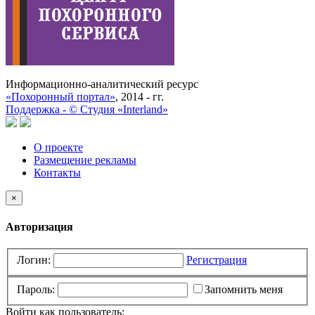
Информационно-аналитический ресурс
«Похоронный портал»
, 2014 - гг.
Поддержка -
©
Cтудия «Interland»
О проекте
Размещение рекламы
Контакты
×
Авторизация
Логин:
Регистрация
Пароль:
Запомнить меня
Войти как пользователь: