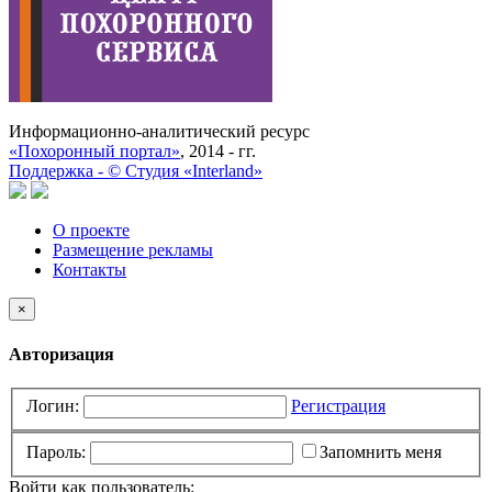
Информационно-аналитический ресурс
«Похоронный портал»
, 2014 - гг.
Поддержка -
©
Cтудия «Interland»
О проекте
Размещение рекламы
Контакты
×
Авторизация
Логин:
Регистрация
Пароль:
Запомнить меня
Войти как пользователь: