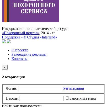
Информационно-аналитический ресурс
«Похоронный портал»
, 2014 - гг.
Поддержка -
©
Cтудия «Interland»
О проекте
Размещение рекламы
Контакты
×
Авторизация
Логин:
Регистрация
Пароль:
Запомнить меня
Войти как пользователь: