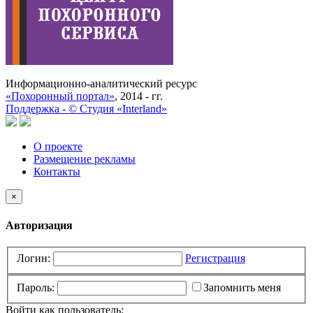
Информационно-аналитический ресурс
«Похоронный портал»
, 2014 - гг.
Поддержка -
©
Cтудия «Interland»
О проекте
Размещение рекламы
Контакты
×
Авторизация
Логин:
Регистрация
Пароль:
Запомнить меня
Войти как пользователь: