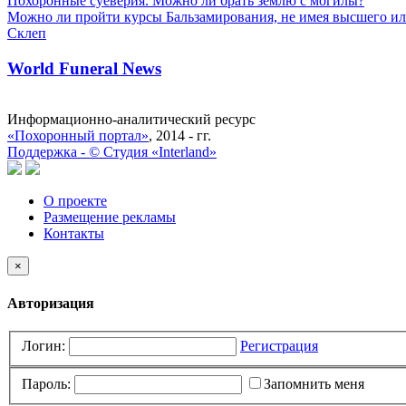
Похоронные суеверия. Можно ли брать землю с могилы?
Можно ли пройти курсы Бальзамирования, не имея высшего ил
Склеп
World Funeral News
Информационно-аналитический ресурс
«Похоронный портал»
, 2014 - гг.
Поддержка -
©
Cтудия «Interland»
О проекте
Размещение рекламы
Контакты
×
Авторизация
Логин:
Регистрация
Пароль:
Запомнить меня