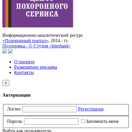
Информационно-аналитический ресурс
«Похоронный портал»
, 2014 - гг.
Поддержка -
©
Cтудия «Interland»
О проекте
Размещение рекламы
Контакты
×
Авторизация
Логин:
Регистрация
Пароль:
Запомнить меня
Войти как пользователь: