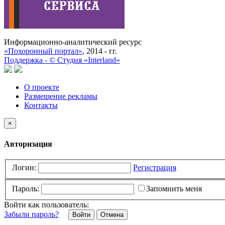
Информационно-аналитический ресурс
«Похоронный портал»
, 2014 - гг.
Поддержка -
©
Cтудия «Interland»
О проекте
Размещение рекламы
Контакты
×
Авторизация
Логин:
Регистрация
Пароль:
Запомнить меня
Войти как пользователь:
Забыли пароль?
Отмена