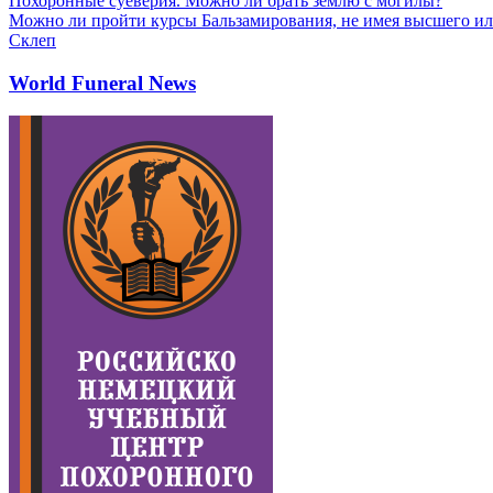
Похоронные суеверия. Можно ли брать землю с могилы?
Можно ли пройти курсы Бальзамирования, не имея высшего ил
Склеп
World Funeral News