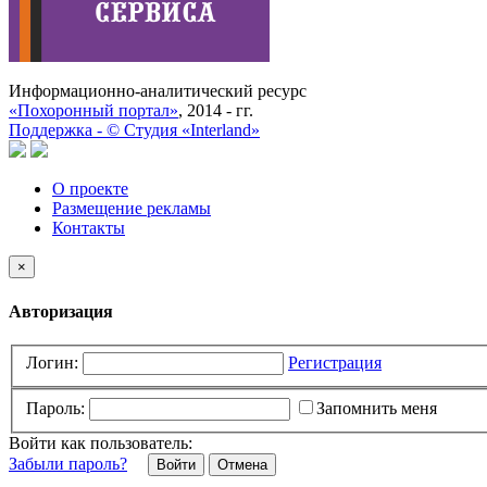
Информационно-аналитический ресурс
«Похоронный портал»
, 2014 - гг.
Поддержка -
©
Cтудия «Interland»
О проекте
Размещение рекламы
Контакты
×
Авторизация
Логин:
Регистрация
Пароль:
Запомнить меня
Войти как пользователь:
Забыли пароль?
Отмена