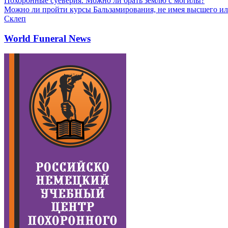
Похоронные суеверия. Можно ли брать землю с могилы?
Можно ли пройти курсы Бальзамирования, не имея высшего ил
Склеп
World Funeral News