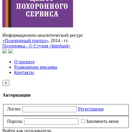
Информационно-аналитический ресурс
«Похоронный портал»
, 2014 - гг.
Поддержка -
©
Cтудия «Interland»
О проекте
Размещение рекламы
Контакты
×
Авторизация
Логин:
Регистрация
Пароль:
Запомнить меня
Войти как пользователь: