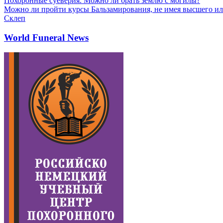
Похоронные суеверия. Можно ли брать землю с могилы?
Можно ли пройти курсы Бальзамирования, не имея высшего ил
Склеп
World Funeral News