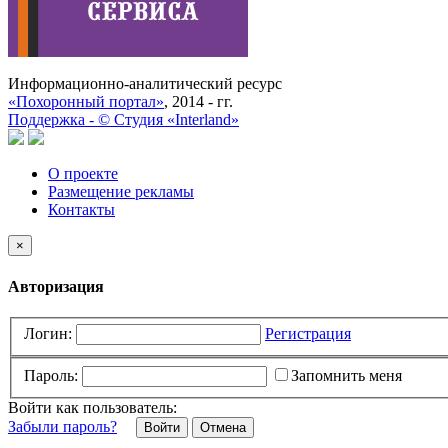
Информационно-аналитический ресурс
«Похоронный портал»
, 2014 - гг.
Поддержка -
©
Cтудия «Interland»
О проекте
Размещение рекламы
Контакты
×
Авторизация
Логин:
Регистрация
Пароль:
Запомнить меня
Войти как пользователь:
Забыли пароль?
Отмена