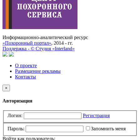
Информационно-аналитический ресурс
«Похоронный портал»
, 2014 - гг.
Поддержка -
©
Cтудия «Interland»
О проекте
Размещение рекламы
Контакты
×
Авторизация
Логин:
Регистрация
Пароль:
Запомнить меня
Войти как пользователь: