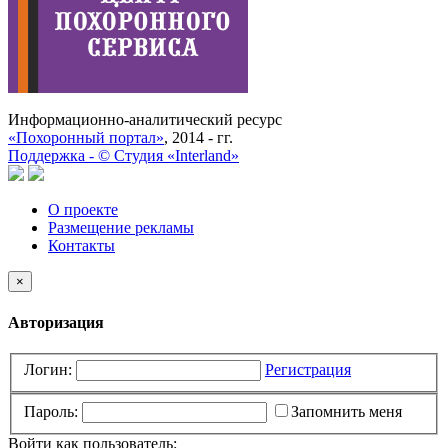
Информационно-аналитический ресурс
«Похоронный портал»
, 2014 - гг.
Поддержка -
©
Cтудия «Interland»
О проекте
Размещение рекламы
Контакты
×
Авторизация
Логин:
Регистрация
Пароль:
Запомнить меня
Войти как пользователь: