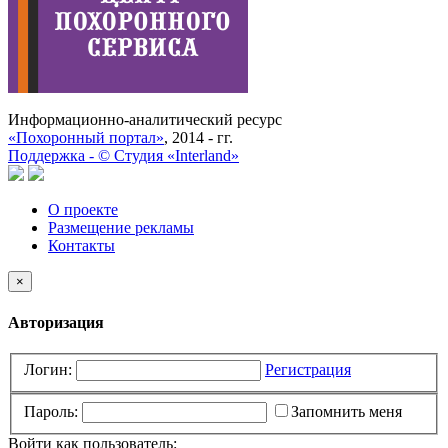
Информационно-аналитический ресурс
«Похоронный портал»
, 2014 - гг.
Поддержка -
©
Cтудия «Interland»
О проекте
Размещение рекламы
Контакты
×
Авторизация
Логин:
Регистрация
Пароль:
Запомнить меня
Войти как пользователь: