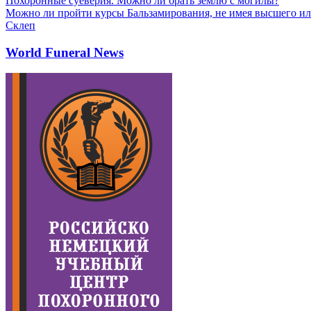
Похоронные суеверия. Можно ли брать землю с могилы?
Можно ли пройти курсы Бальзамирования, не имея высшего ил
Склеп
World Funeral News