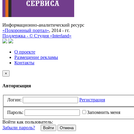
Информационно-аналитический ресурс
«Похоронный портал»
, 2014 - гг.
Поддержка -
©
Cтудия «Interland»
О проекте
Размещение рекламы
Контакты
×
Авторизация
Логин:
Регистрация
Пароль:
Запомнить меня
Войти как пользователь:
Забыли пароль?
Отмена