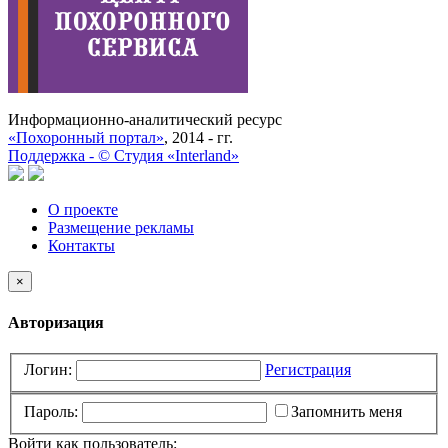
Информационно-аналитический ресурс
«Похоронный портал»
, 2014 - гг.
Поддержка -
©
Cтудия «Interland»
О проекте
Размещение рекламы
Контакты
×
Авторизация
Логин:
Регистрация
Пароль:
Запомнить меня
Войти как пользователь: