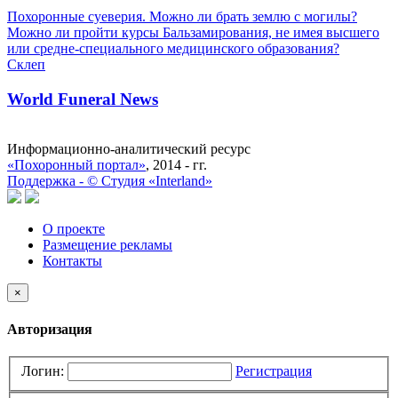
Похоронные суеверия. Можно ли брать землю с могилы?
Можно ли пройти курсы Бальзамирования, не имея высшего
или средне-специального медицинского образования?
Склеп
World Funeral News
Информационно-аналитический ресурс
«Похоронный портал»
, 2014 - гг.
Поддержка -
©
Cтудия «Interland»
О проекте
Размещение рекламы
Контакты
×
Авторизация
Логин:
Регистрация