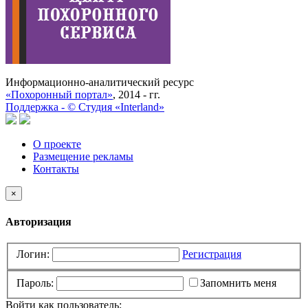
Информационно-аналитический ресурс
«Похоронный портал»
, 2014 - гг.
Поддержка -
©
Cтудия «Interland»
О проекте
Размещение рекламы
Контакты
×
Авторизация
Логин:
Регистрация
Пароль:
Запомнить меня
Войти как пользователь: