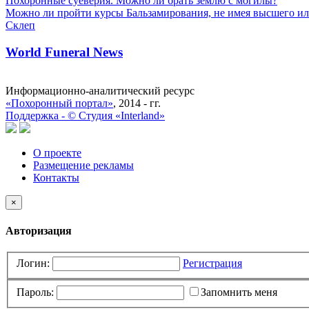
Похоронные суеверия. Можно ли брать землю с могилы?
Можно ли пройти курсы Бальзамирования, не имея высшего ил
Склеп
World Funeral News
Информационно-аналитический ресурс
«Похоронный портал»
, 2014 - гг.
Поддержка -
©
Cтудия «Interland»
О проекте
Размещение рекламы
Контакты
×
Авторизация
Логин:
Регистрация
Пароль:
Запомнить меня