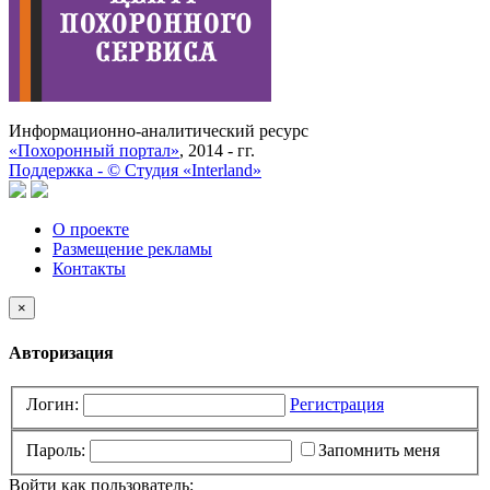
Информационно-аналитический ресурс
«Похоронный портал»
, 2014 - гг.
Поддержка -
©
Cтудия «Interland»
О проекте
Размещение рекламы
Контакты
×
Авторизация
Логин:
Регистрация
Пароль:
Запомнить меня
Войти как пользователь: