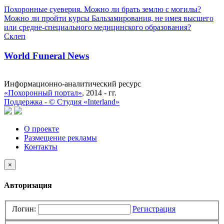
Похоронные суеверия. Можно ли брать землю с могилы?
Можно ли пройти курсы Бальзамирования, не имея высшего
или средне-специального медицинского образования?
Склеп
World Funeral News
Информационно-аналитический ресурс
«Похоронный портал»
, 2014 - гг.
Поддержка -
©
Cтудия «Interland»
О проекте
Размещение рекламы
Контакты
×
Авторизация
Логин:
Регистрация