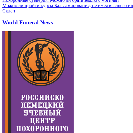
Похоронные суеверия. Можно ли брать землю с могилы?
Можно ли пройти курсы Бальзамирования, не имея высшего ил
Склеп
World Funeral News