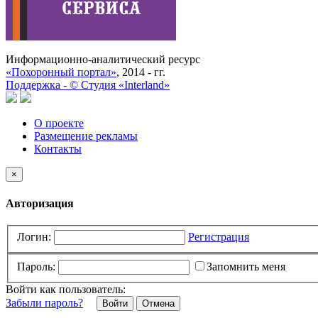
Информационно-аналитический ресурс
«Похоронный портал»
, 2014 - гг.
Поддержка -
©
Cтудия «Interland»
О проекте
Размещение рекламы
Контакты
×
Авторизация
Логин:
Регистрация
Пароль:
Запомнить меня
Войти как пользователь:
Забыли пароль?
Отмена