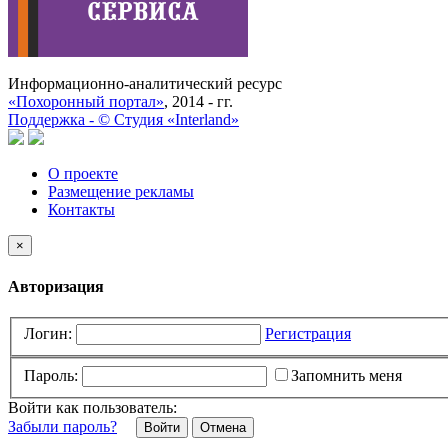
Информационно-аналитический ресурс
«Похоронный портал»
, 2014 - гг.
Поддержка -
©
Cтудия «Interland»
О проекте
Размещение рекламы
Контакты
×
Авторизация
Логин:
Регистрация
Пароль:
Запомнить меня
Войти как пользователь:
Забыли пароль?
Отмена