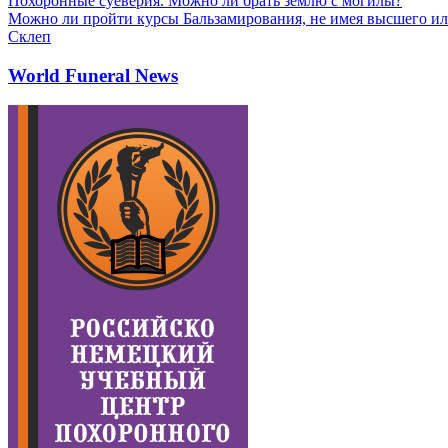
Похоронные суеверия. Можно ли брать землю с могилы?
Можно ли пройти курсы Бальзамирования, не имея высшего ил
Склеп
World Funeral News