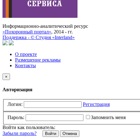
Информационно-аналитический ресурс
«Похоронный портал»
, 2014 - гг.
Поддержка -
©
Cтудия «Interland»
О проекте
Размещение рекламы
Контакты
×
Авторизация
Логин:
Регистрация
Пароль:
Запомнить меня
Войти как пользователь:
Забыли пароль?
Отмена