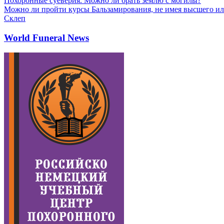
Похоронные суеверия. Можно ли брать землю с могилы?
Можно ли пройти курсы Бальзамирования, не имея высшего ил
Склеп
World Funeral News