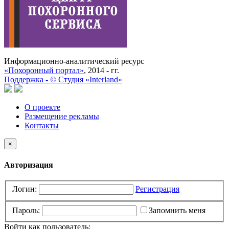
Информационно-аналитический ресурс
«Похоронный портал»
, 2014 - гг.
Поддержка -
©
Cтудия «Interland»
О проекте
Размещение рекламы
Контакты
×
Авторизация
Логин:
Регистрация
Пароль:
Запомнить меня
Войти как пользователь: