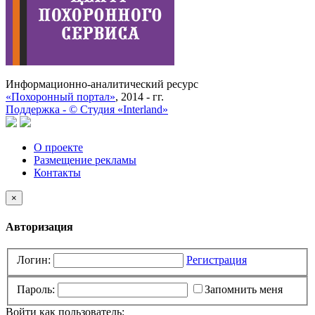
Информационно-аналитический ресурс
«Похоронный портал»
, 2014 - гг.
Поддержка -
©
Cтудия «Interland»
О проекте
Размещение рекламы
Контакты
×
Авторизация
Логин:
Регистрация
Пароль:
Запомнить меня
Войти как пользователь: