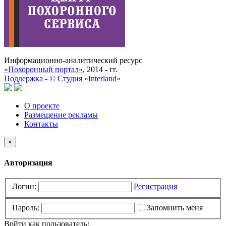
Информационно-аналитический ресурс
«Похоронный портал»
, 2014 - гг.
Поддержка -
©
Cтудия «Interland»
О проекте
Размещение рекламы
Контакты
×
Авторизация
Логин:
Регистрация
Пароль:
Запомнить меня
Войти как пользователь: