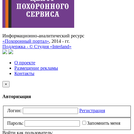
Информационно-аналитический ресурс
«Похоронный портал»
, 2014 - гг.
Поддержка -
©
Cтудия «Interland»
О проекте
Размещение рекламы
Контакты
×
Авторизация
Логин:
Регистрация
Пароль:
Запомнить меня
Войти как пользователь: