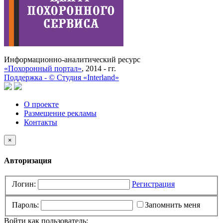
Информационно-аналитический ресурс
«Похоронный портал»
, 2014 - гг.
Поддержка -
©
Cтудия «Interland»
О проекте
Размещение рекламы
Контакты
×
Авторизация
Логин:
Регистрация
Пароль:
Запомнить меня
Войти как пользователь: