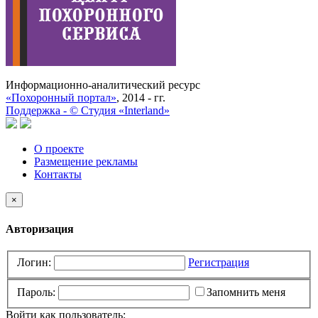
Информационно-аналитический ресурс
«Похоронный портал»
, 2014 - гг.
Поддержка -
©
Cтудия «Interland»
О проекте
Размещение рекламы
Контакты
×
Авторизация
Логин:
Регистрация
Пароль:
Запомнить меня
Войти как пользователь: