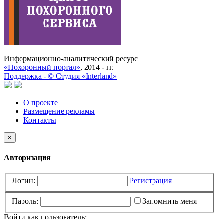
Информационно-аналитический ресурс
«Похоронный портал»
, 2014 - гг.
Поддержка -
©
Cтудия «Interland»
О проекте
Размещение рекламы
Контакты
×
Авторизация
Логин:
Регистрация
Пароль:
Запомнить меня
Войти как пользователь: